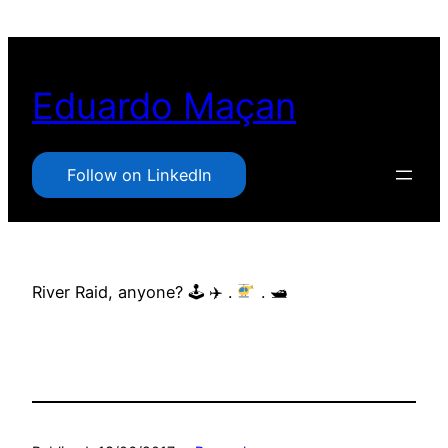
Pular
para
o
Eduardo Maçan
conteúdo
Follow on LinkedIn
River Raid, anyone? 🕹 ✈ .
. 🛥