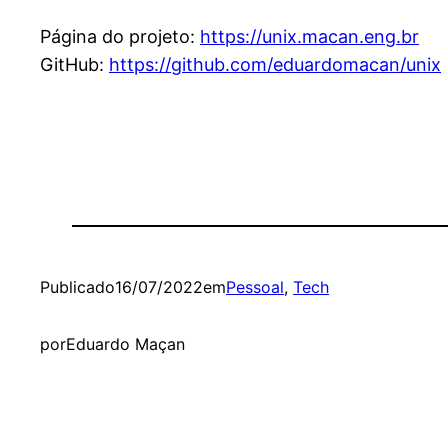
Página do projeto:
https://unix.macan.eng.br
GitHub:
https://github.com/eduardomacan/unix
Publicado
16/07/2022
em
Pessoal
, 
Tech
por
Eduardo Maçan