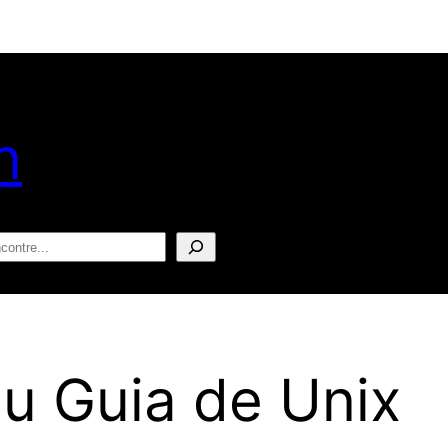
n
squisar
u Guia de Unix