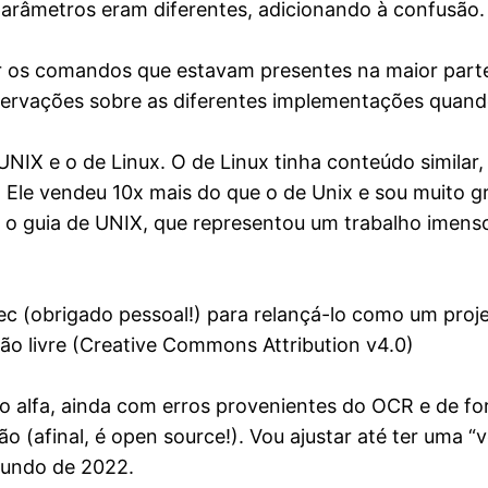
arâmetros eram diferentes, adicionando à confusão.
r os comandos que estavam presentes na maior parte 
vações sobre as diferentes implementações quando
UNIX e o de Linux. O de Linux tinha conteúdo similar
e vendeu 10x mais do que o de Unix e sou muito grat
 guia de UNIX, que representou um trabalho imenso
tec (obrigado pessoal!) para relançá-lo como um pro
ção livre (Creative Commons Attribution v4.0)
o alfa, ainda com erros provenientes do OCR e de f
o (afinal, é open source!). Vou ajustar até ter uma “v
mundo de 2022.