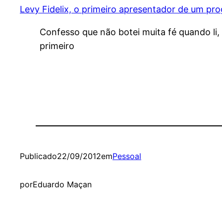
Levy Fidelix, o primeiro apresentador de um pro
Confesso que não botei muita fé quando li, n
primeiro
Publicado
22/09/2012
em
Pessoal
por
Eduardo Maçan