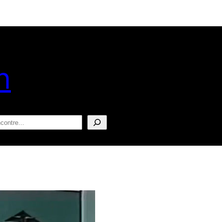
n
squisar