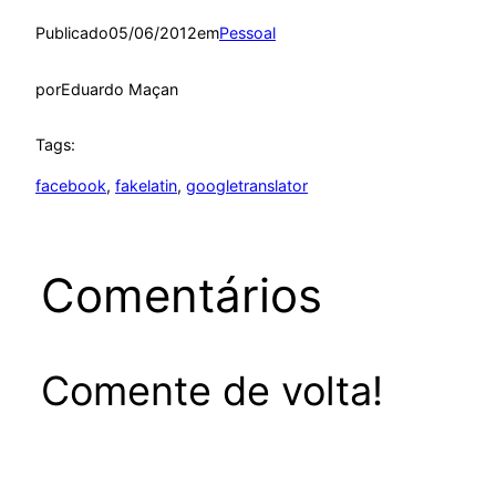
Publicado
05/06/2012
em
Pessoal
por
Eduardo Maçan
Tags:
facebook
, 
fakelatin
, 
googletranslator
Comentários
Comente de volta!