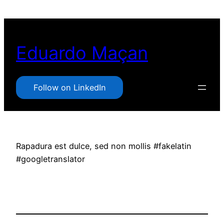
Pular
para
o
Eduardo Maçan
conteúdo
Follow on LinkedIn
Rapadura est dulce, sed non mollis #fakelatin
#googletranslator