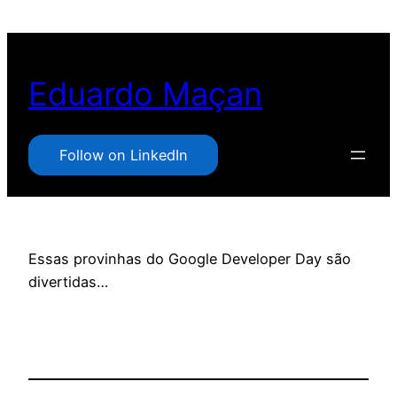
Pular
para
o
Eduardo Maçan
conteúdo
Follow on LinkedIn
Essas provinhas do Google Developer Day são
divertidas…