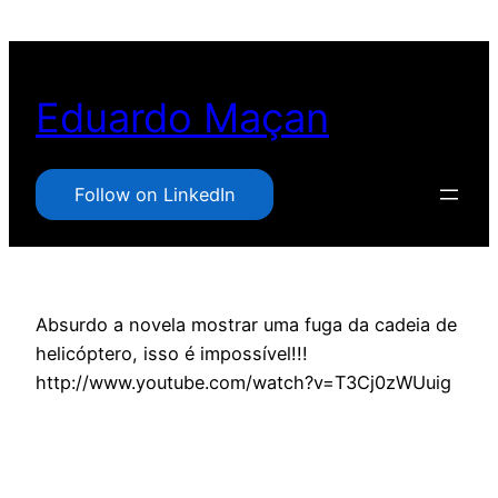
Pular
para
o
Eduardo Maçan
conteúdo
Follow on LinkedIn
Absurdo a novela mostrar uma fuga da cadeia de
helicóptero, isso é impossível!!!
http://www.youtube.com/watch?v=T3Cj0zWUuig