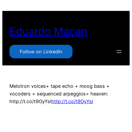
Pular
para
o
Eduardo Maçan
conteúdo
Follow on LinkedIn
Melotron voices+ tape echo + moog bass +
vocoders + sequenced arpeggios= heaven:
http://t.co/t9OyYsl
http://t.co/t9OyYsl