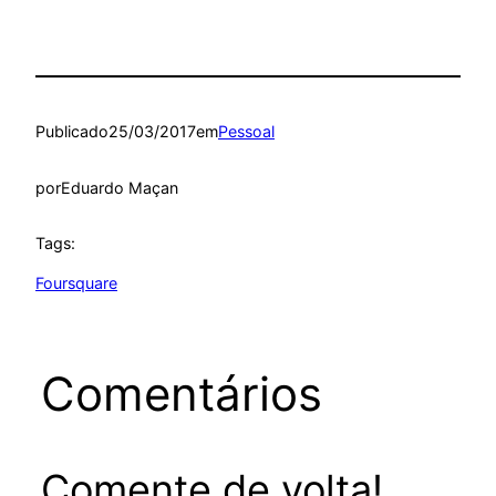
Publicado
25/03/2017
em
Pessoal
por
Eduardo Maçan
Tags:
Foursquare
Comentários
Comente de volta!