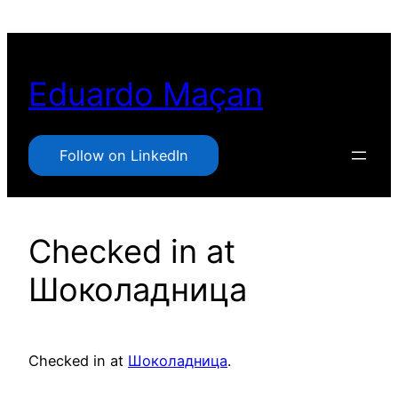
Pular
para
o
Eduardo Maçan
conteúdo
Follow on LinkedIn
Checked in at
Шоколадница
Checked in at
Шоколадница
.