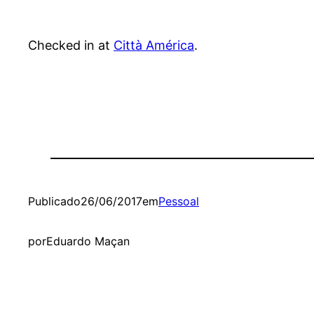
Checked in at
Città América
.
Publicado
26/06/2017
em
Pessoal
por
Eduardo Maçan