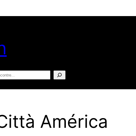
n
squisar
Città América