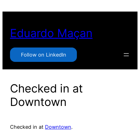
Pular
para
o
Eduardo Maçan
conteúdo
Follow on LinkedIn
Checked in at
Downtown
Checked in at
Downtown
.