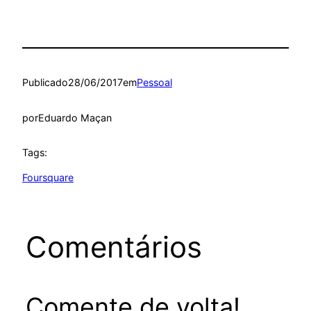
Publicado
28/06/2017
em
Pessoal
por
Eduardo Maçan
Tags:
Foursquare
Comentários
Comente de volta!