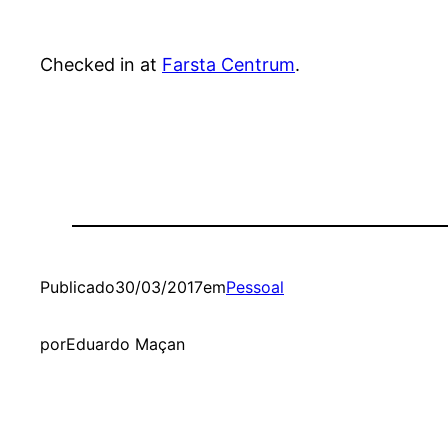
Checked in at
Farsta Centrum
.
Publicado
30/03/2017
em
Pessoal
por
Eduardo Maçan