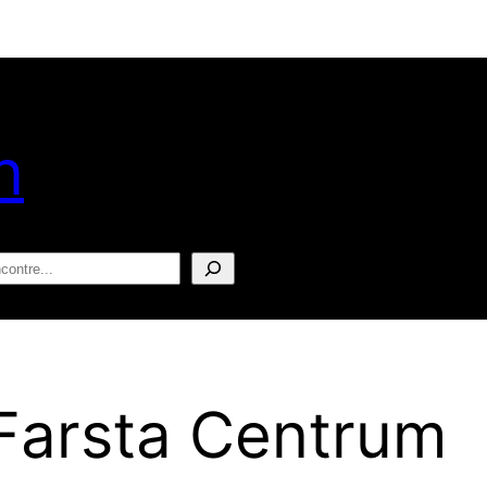
n
squisar
 Farsta Centrum