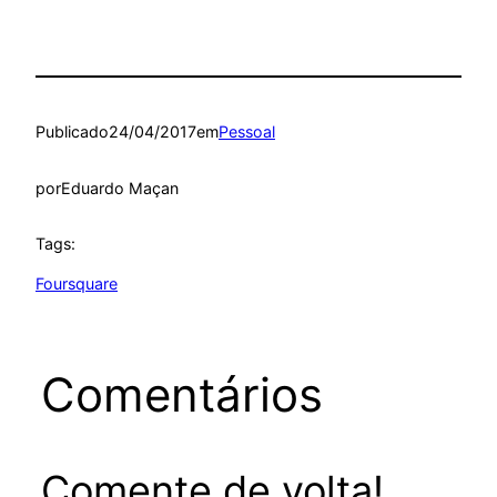
Publicado
24/04/2017
em
Pessoal
por
Eduardo Maçan
Tags:
Foursquare
Comentários
Comente de volta!