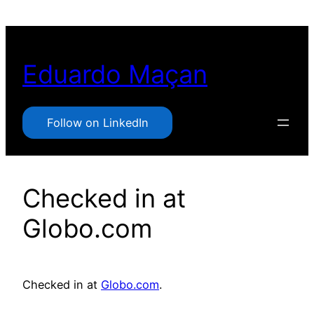
Pular
para
o
Eduardo Maçan
conteúdo
Follow on LinkedIn
Checked in at
Globo.com
Checked in at
Globo.com
.