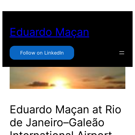
Pular
para
o
Eduardo Maçan
conteúdo
Follow on LinkedIn
Eduardo Maçan at Rio
de Janeiro–Galeão