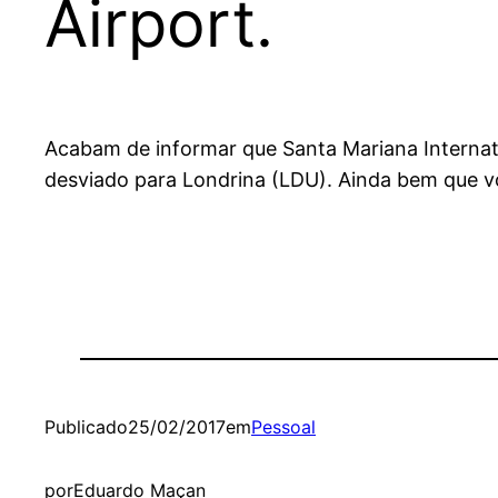
Airport.
Acabam de informar que Santa Mariana Internat
desviado para Londrina (LDU). Ainda bem que vo
Publicado
25/02/2017
em
Pessoal
por
Eduardo Maçan