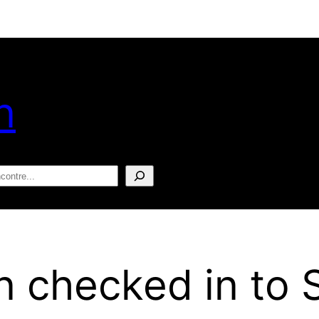
n
squisar
 checked in to 