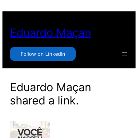
Pular
para
o
Eduardo Maçan
conteúdo
Follow on LinkedIn
Eduardo Maçan
shared a link.