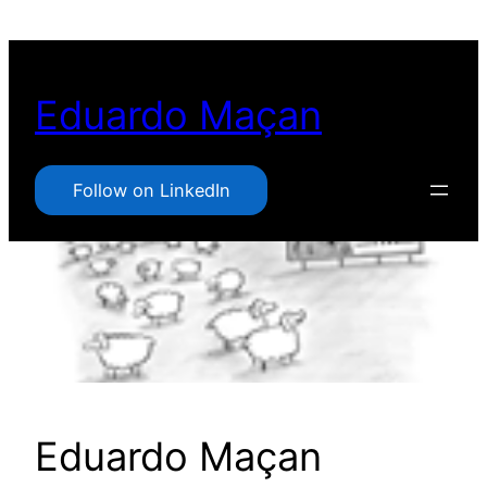
Pular
para
o
Eduardo Maçan
conteúdo
Follow on LinkedIn
Eduardo Maçan