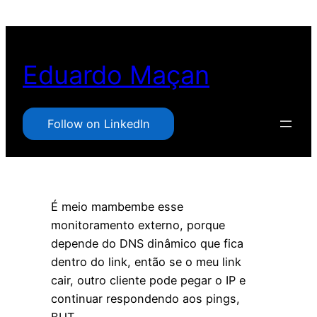
Pular
para
o
Eduardo Maçan
conteúdo
Follow on LinkedIn
É meio mambembe esse
monitoramento externo, porque
depende do DNS dinâmico que fica
dentro do link, então se o meu link
cair, outro cliente pode pegar o IP e
continuar respondendo aos pings,
BUT…