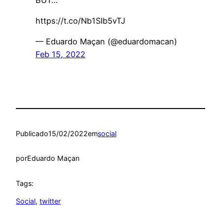
https://t.co/Nb1SIb5vTJ
— Eduardo Maçan (@eduardomacan)
Feb 15, 2022
Publicado
15/02/2022
em
social
por
Eduardo Maçan
Tags:
Social
, 
twitter