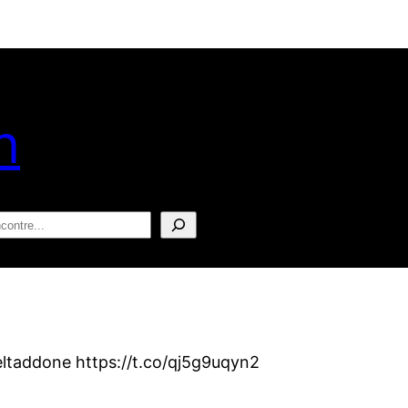
n
squisar
ltaddone https://t.co/qj5g9uqyn2