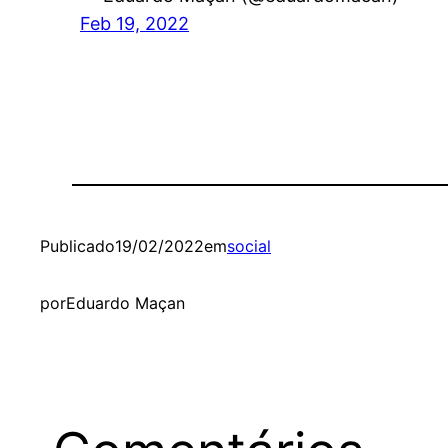
Feb 19, 2022
Publicado
19/02/2022
em
social
por
Eduardo Maçan