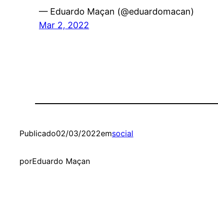
— Eduardo Maçan (@eduardomacan)
Mar 2, 2022
Publicado
02/03/2022
em
social
por
Eduardo Maçan