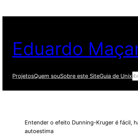
Pular
para
o
conteúdo
Eduardo Maça
Pe
Projetos
Quem sou
Sobre este Site
Guia de Unix
Entender o efeito Dunning-Kruger é fácil, 
autoestima