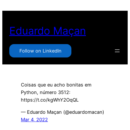
Pular
para
o
Eduardo Maçan
conteúdo
Follow on LinkedIn
Coisas que eu acho bonitas em
Python, número 3512:
https://t.co/kgWhY2OqQL
— Eduardo Maçan (@eduardomacan)
Mar 4, 2022