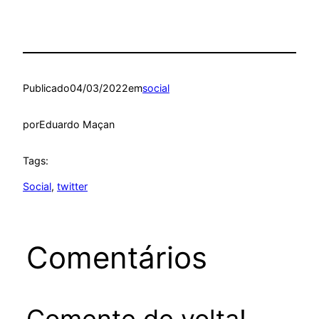
Publicado
04/03/2022
em
social
por
Eduardo Maçan
Tags:
Social
, 
twitter
Comentários
Comente de volta!