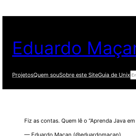
Pular
para
o
conteúdo
Eduardo Maça
Pe
Projetos
Quem sou
Sobre este Site
Guia de Unix
Fiz as contas. Quem lê o “Aprenda Java e
— Eduardo Maçan (@eduardomacan)