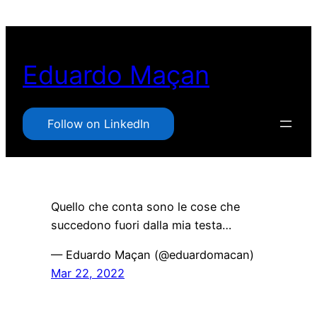
Pular
para
o
Eduardo Maçan
conteúdo
Follow on LinkedIn
Quello che conta sono le cose che
succedono fuori dalla mia testa…
— Eduardo Maçan (@eduardomacan)
Mar 22, 2022