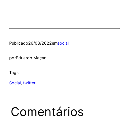
Publicado
26/03/2022
em
social
por
Eduardo Maçan
Tags:
Social
, 
twitter
Comentários