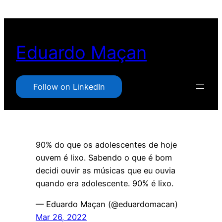
Pular
para
o
Eduardo Maçan
conteúdo
Follow on LinkedIn
90% do que os adolescentes de hoje
ouvem é lixo. Sabendo o que é bom
decidi ouvir as músicas que eu ouvia
quando era adolescente. 90% é lixo.
— Eduardo Maçan (@eduardomacan)
Mar 26, 2022