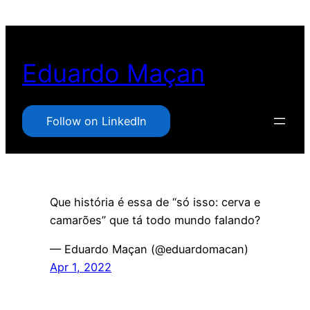
Pular
para
o
Eduardo Maçan
conteúdo
Follow on LinkedIn
Que história é essa de “só isso: cerva e
camarões” que tá todo mundo falando?
— Eduardo Maçan (@eduardomacan)
Apr 1, 2022