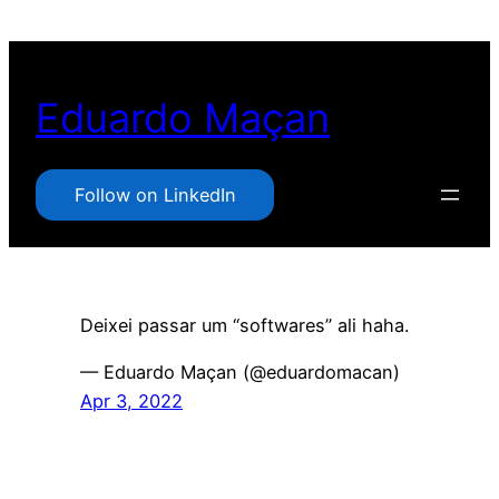
Pular
para
o
Eduardo Maçan
conteúdo
Follow on LinkedIn
Deixei passar um “softwares” ali haha.
— Eduardo Maçan (@eduardomacan)
Apr 3, 2022