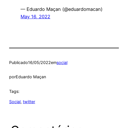
— Eduardo Maçan (@eduardomacan)
May 16, 2022
Publicado
16/05/2022
em
social
por
Eduardo Maçan
Tags:
Social
, 
twitter