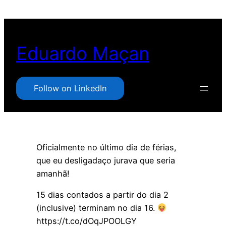
Pular
para
o
Eduardo Maçan
conteúdo
Follow on LinkedIn
Oficialmente no último dia de férias,
que eu desligadaço jurava que seria
amanhã!
15 dias contados a partir do dia 2
(inclusive) terminam no dia 16.
https://t.co/dOqJPOOLGY