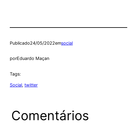
Publicado
24/05/2022
em
social
por
Eduardo Maçan
Tags:
Social
, 
twitter
Comentários