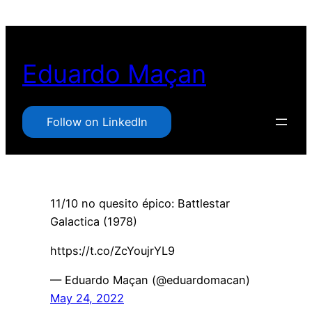
Pular
para
o
Eduardo Maçan
conteúdo
Follow on LinkedIn
11/10 no quesito épico: Battlestar
Galactica (1978)
https://t.co/ZcYoujrYL9
— Eduardo Maçan (@eduardomacan)
May 24, 2022