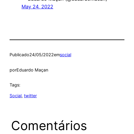
May 24, 2022
Publicado
24/05/2022
em
social
por
Eduardo Maçan
Tags:
Social
, 
twitter
Comentários