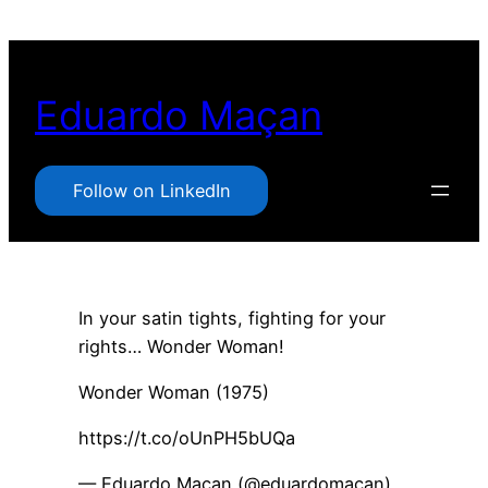
Pular
para
o
Eduardo Maçan
conteúdo
Follow on LinkedIn
In your satin tights, fighting for your
rights… Wonder Woman!
Wonder Woman (1975)
https://t.co/oUnPH5bUQa
— Eduardo Maçan (@eduardomacan)