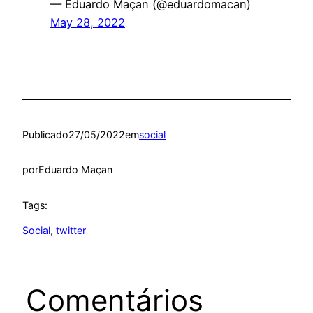
— Eduardo Maçan (@eduardomacan)
May 28, 2022
Publicado
27/05/2022
em
social
por
Eduardo Maçan
Tags:
Social
, 
twitter
Comentários