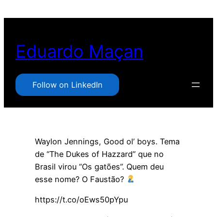
Pular
para
o
Eduardo Maçan
conteúdo
Follow on LinkedIn
Waylon Jennings, Good ol’ boys. Tema
de “The Dukes of Hazzard” que no
Brasil virou “Os gatões”. Quem deu
esse nome? O Faustão?
https://t.co/oEws50pYpu