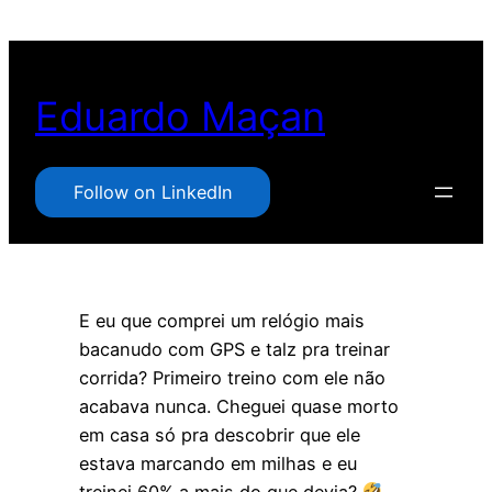
Pular
para
o
Eduardo Maçan
conteúdo
Follow on LinkedIn
E eu que comprei um relógio mais
bacanudo com GPS e talz pra treinar
corrida? Primeiro treino com ele não
acabava nunca. Cheguei quase morto
em casa só pra descobrir que ele
estava marcando em milhas e eu
treinei 60% a mais do que devia?