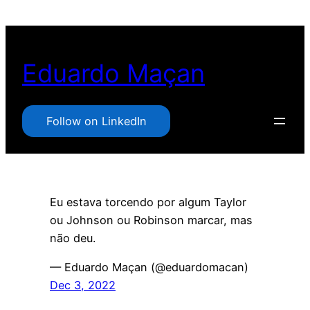
Pular
para
o
Eduardo Maçan
conteúdo
Follow on LinkedIn
Eu estava torcendo por algum Taylor
ou Johnson ou Robinson marcar, mas
não deu.
— Eduardo Maçan (@eduardomacan)
Dec 3, 2022