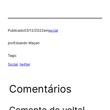
Publicado
03/12/2022
em
social
por
Eduardo Maçan
Tags:
Social
, 
twitter
Comentários
Comente de volta!