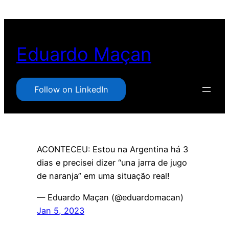
Pular
para
o
Eduardo Maçan
conteúdo
Follow on LinkedIn
ACONTECEU: Estou na Argentina há 3
dias e precisei dizer “una jarra de jugo
de naranja” em uma situação real!
— Eduardo Maçan (@eduardomacan)
Jan 5, 2023