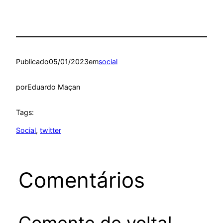
Publicado
05/01/2023
em
social
por
Eduardo Maçan
Tags:
Social
, 
twitter
Comentários
Comente de volta!