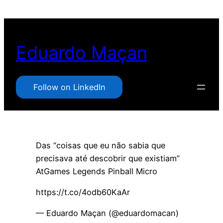
Pular
para
o
Eduardo Maçan
conteúdo
Follow on LinkedIn
Das “coisas que eu não sabia que
precisava até descobrir que existiam”
AtGames Legends Pinball Micro
https://t.co/4odb60KaAr
— Eduardo Maçan (@eduardomacan)