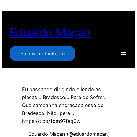
Pular
para
o
Eduardo Maçan
conteúdo
Follow on LinkedIn
Eu passando dirigindo e lendo as
placas… Bradesco… Pare de Sofrer.
Que campanha engraçada essa do
Bradesco. Não, pera …
https://t.co/1dm97feq0w
— Eduardo Maçan (@eduardomacan)