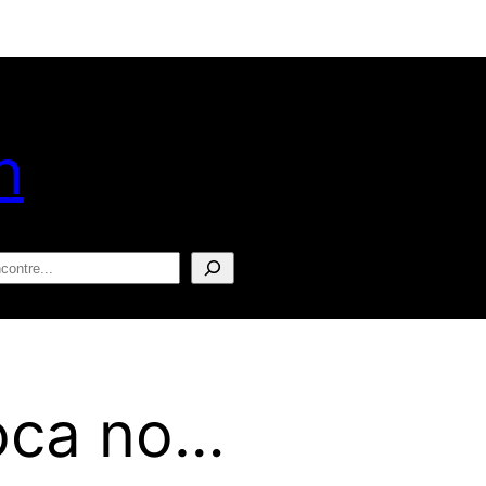
n
squisar
toca no…