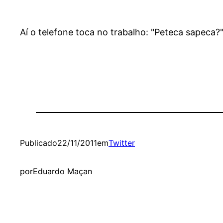
Aí o telefone toca no trabalho: "Peteca sapeca?
Publicado
22/11/2011
em
Twitter
por
Eduardo Maçan