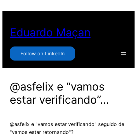
Pular
para
o
Eduardo Maçan
conteúdo
Follow on LinkedIn
@asfelix e “vamos
estar verificando”…
@asfelix e "vamos estar verificando" seguido de
"vamos estar retornando"?