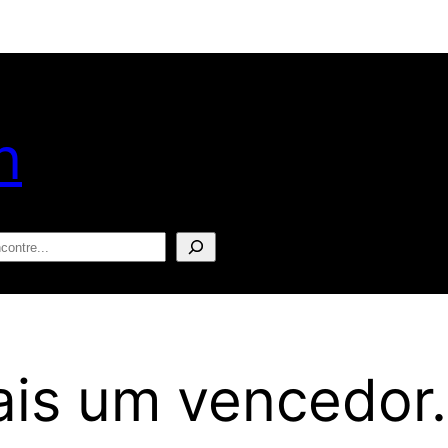
n
squisar
ais um vencedor