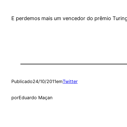
E perdemos mais um vencedor do prêmio Turing:
Publicado
24/10/2011
em
Twitter
por
Eduardo Maçan