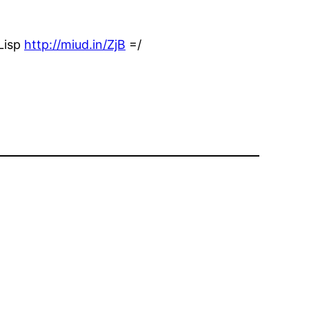
Lisp
http://miud.in/ZjB
=/