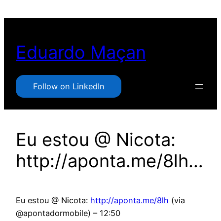
Pular
para
o
Eduardo Maçan
conteúdo
Follow on LinkedIn
Eu estou @ Nicota:
http://aponta.me/8lh…
Eu estou @ Nicota:
http://aponta.me/8lh
(via
@apontadormobile) – 12:50