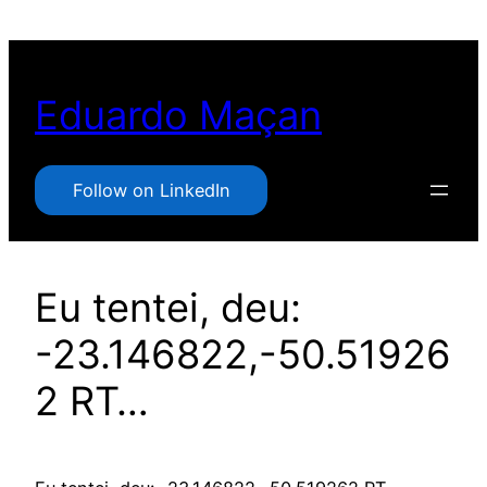
Pular
para
o
Eduardo Maçan
conteúdo
Follow on LinkedIn
Eu tentei, deu:
-23.146822,-50.51926
2 RT…