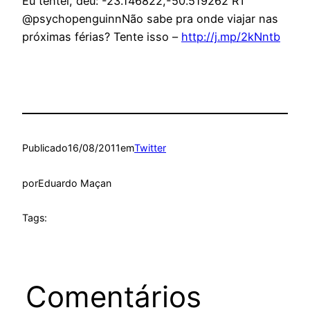
Eu tentei, deu: -23.146822,-50.519262 RT
@psychopenguinnNão sabe pra onde viajar nas
próximas férias? Tente isso –
http://j.mp/2kNntb
Publicado
16/08/2011
em
Twitter
por
Eduardo Maçan
Tags:
Comentários