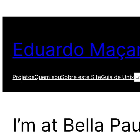
Pular
para
o
conteúdo
Eduardo Maça
Pe
Projetos
Quem sou
Sobre este Site
Guia de Unix
I’m at Bella Pa