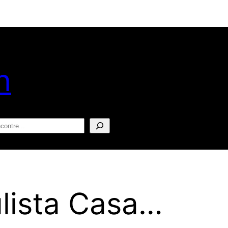
n
squisar
ulista Casa…