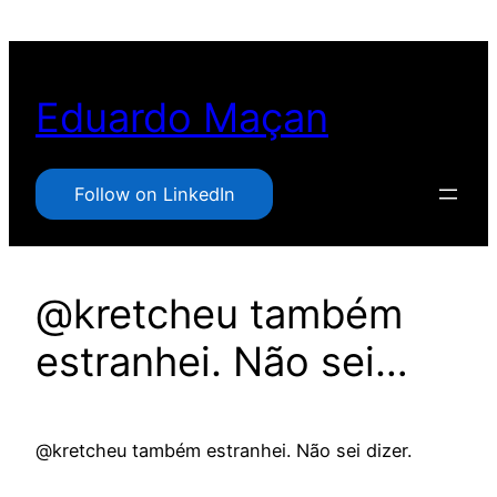
Pular
para
o
Eduardo Maçan
conteúdo
Follow on LinkedIn
@kretcheu também
estranhei. Não sei…
@kretcheu também estranhei. Não sei dizer.