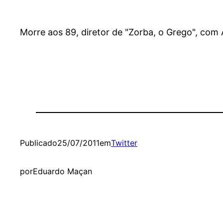
Morre aos 89, diretor de "Zorba, o Grego", co
Publicado
25/07/2011
em
Twitter
por
Eduardo Maçan