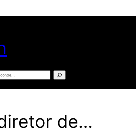
n
squisar
diretor de…