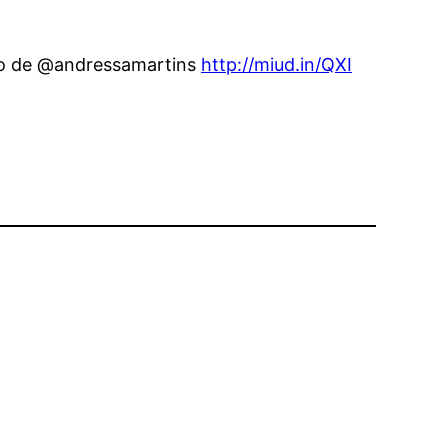
ido de @andressamartins
http://miud.in/QXI