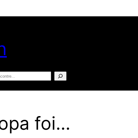
n
squisar
ropa foi…