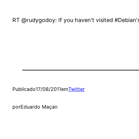
RT @rudygodoy: If you haven't visited #Debian's 
Publicado
17/08/2011
em
Twitter
por
Eduardo Maçan