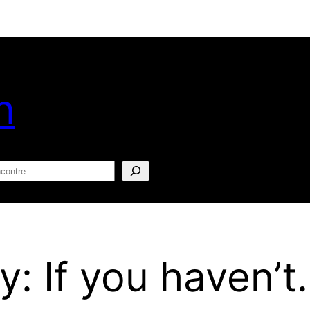
n
squisar
: If you haven’t