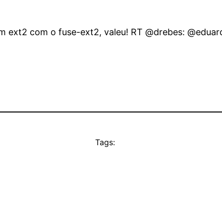
em ext2 com o fuse-ext2, valeu! RT @drebes: @edua
Tags: