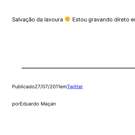
Salvação da lavoura
Estou gravando direto 
Publicado
27/07/2011
em
Twitter
por
Eduardo Maçan