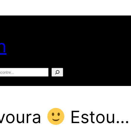
n
squisar
avoura
Estou…