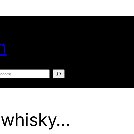
n
squisar
m whisky…