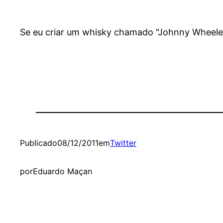
Se eu criar um whisky chamado "Johnny Wheeler"
Publicado
08/12/2011
em
Twitter
por
Eduardo Maçan