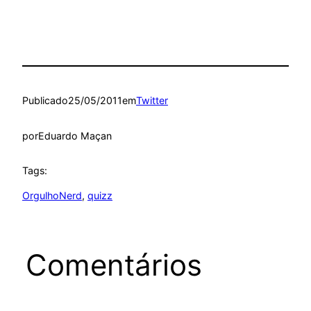
Publicado
25/05/2011
em
Twitter
por
Eduardo Maçan
Tags:
OrgulhoNerd
, 
quizz
Comentários