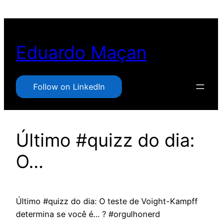
Pular
para
o
Eduardo Maçan
conteúdo
Follow on LinkedIn
Último #quizz do dia:
O…
Último #quizz do dia: O teste de Voight-Kampff
determina se você é… ? #orgulhonerd