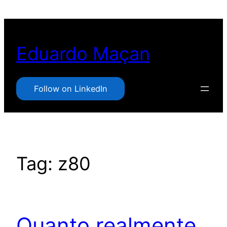
Pular
para
o
Eduardo Maçan
conteúdo
Follow on LinkedIn
Tag:
z80
Quanto realmente