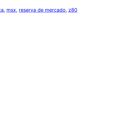
ca
, 
msx
, 
reserva de mercado
, 
z80