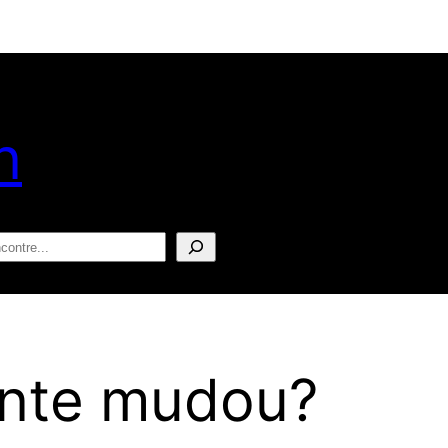
n
squisar
ente mudou?