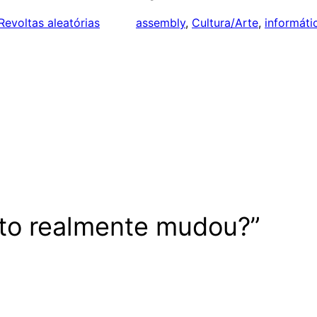
Revoltas aleatórias
assembly
, 
Cultura/Arte
, 
informáti
to realmente mudou?”