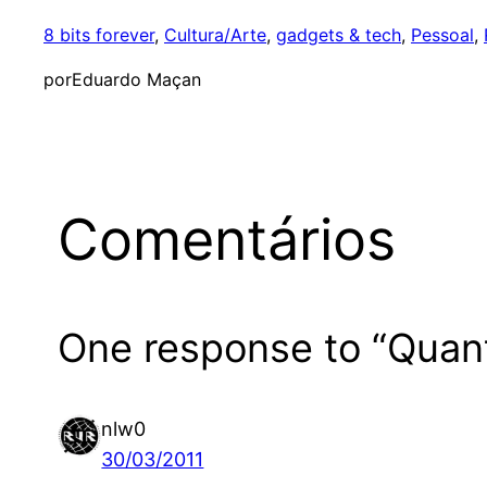
8 bits forever
, 
Cultura/Arte
, 
gadgets & tech
, 
Pessoal
, 
por
Eduardo Maçan
Comentários
One response to “Quan
nlw0
30/03/2011