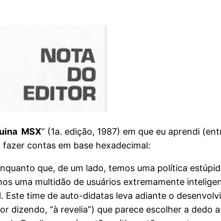
quina MSX
” (1a. edição, 1987) em que eu aprendi (en
 fazer contas em base hexadecimal:
 Enquanto que, de um lado, temos uma política estúpid
emos uma multidão de usuários extremamente intelige
. Este time de auto-didatas leva adiante o desenvolv
hor dizendo, “à revelia”) que parece escolher a dedo