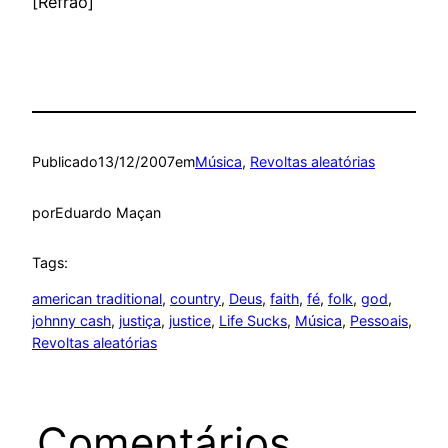
[Refrão]
Publicado
13/12/2007
em
Música
, 
Revoltas aleatórias
por
Eduardo Maçan
Tags:
american traditional
, 
country
, 
Deus
, 
faith
, 
fé
, 
folk
, 
god
, 
johnny cash
, 
justiça
, 
justice
, 
Life Sucks
, 
Música
, 
Pessoais
, 
Revoltas aleatórias
Comentários