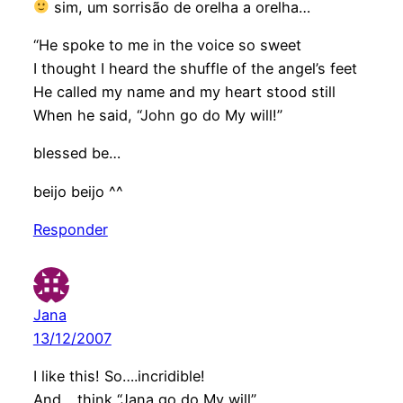
sim, um sorrisão de orelha a orelha…
“He spoke to me in the voice so sweet
I thought I heard the shuffle of the angel’s feet
He called my name and my heart stood still
When he said, “John go do My will!”
blessed be…
beijo beijo ^^
Responder
Jana
13/12/2007
I like this! So….incridible!
And… think “Jana go do My will”