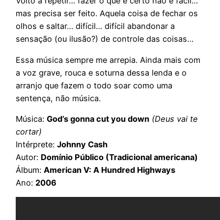
Volto a repetir… fazer o que é certo não é fácil…
mas precisa ser feito. Aquela coisa de fechar os
olhos e saltar… difícil… difícil abandonar a
sensação (ou ilusão?) de controle das coisas…
Essa música sempre me arrepia. Ainda mais com
a voz grave, rouca e soturna dessa lenda e o
arranjo que fazem o todo soar como uma
sentença, não música.
Música:
God’s gonna cut you down
(Deus vai te
cortar)
Intérprete:
Johnny Cash
Autor:
Domínio Público (Tradicional americana)
Álbum:
American V: A Hundred Highways
Ano:
2006