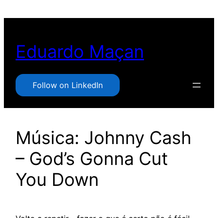
Pular
para
o
Eduardo Maçan
conteúdo
Follow on LinkedIn
Música: Johnny Cash
– God’s Gonna Cut
You Down